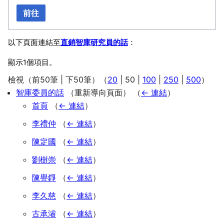
前往
以下頁面連結至
直銷智庫研究員的話
：
顯示1個項目。
檢視（
前50筆
|
下50筆
）（
20
|
50
|
100
|
250
|
500
）
智庫委員的話
（重新導向頁面）
（
← 連結
）
首頁
（
← 連結
）
李禮仲
（
← 連結
）
陳定國
（
← 連結
）
劉樹崇
（
← 連結
）
陳譽錚
（
← 連結
）
李久慈
（
← 連結
）
古承濬
（
← 連結
）