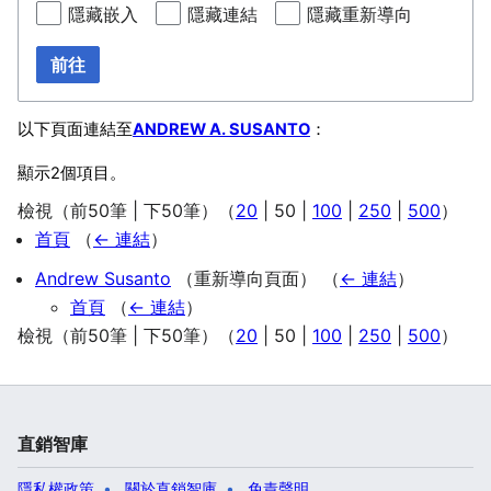
隱藏嵌入
隱藏連結
隱藏重新導向
前往
以下頁面連結至
ANDREW A. SUSANTO
：
顯示2個項目。
檢視（
前50筆
|
下50筆
）（
20
|
50
|
100
|
250
|
500
）
首頁
（
← 連結
）
Andrew Susanto
（重新導向頁面）
（
← 連結
）
首頁
（
← 連結
）
檢視（
前50筆
|
下50筆
）（
20
|
50
|
100
|
250
|
500
）
直銷智庫
隱私權政策
關於直銷智庫
免責聲明