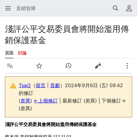
直銷智庫
搜尋
使
淺評公平交易委員會將開始濫用傳
銷保護基金
頁面
討論
語言
監視
檢視歷史
檢視原始碼
更多
Tsai2
（
留言
|
貢獻
）
2024年9月6日 (五) 09:42
的修訂
(
差異
)
←上個修訂
| 最新修訂 (差異) | 下個修訂→
(差異)
淺評公平交易委員會將開始濫用傳銷保護基金
蔡本源 直銷智庫研究員 112.11.01