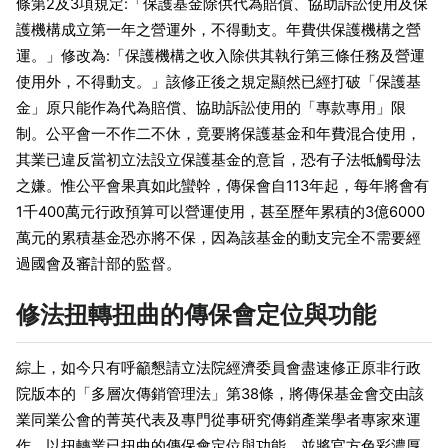
條第2及3項規定:「保護基金除供代為賠償、協助訴訟使用及保
護機構成立第一年之營運外，不得動支。年費供保護機構之營
運。」修改為:「保護機構之收入除供其執行第三條任務及營運
使用外，不得動支。」該修正後之規定顯然已經打破「保護基
金」原只能作為代為賠償、協助訴訟使用的「專款專用」限
制。公平會一不作二不休，竟要將保護基金和年費混合使用，
其業已違反當初立法設立保護基金的意旨，恐有子法牴觸母法
之嫌。惟公平會果真如此蠻幹，傳保會自113年起，每年將會有
1千400萬元行政預算可以營運使用，甚至歷年累積的3億6000
萬元的累積基金恐亦將不保，因為該基金的動支完全不需要經
過國會及審計部的監督。
修法扭轉扭曲的傳保會定位與功能
綜上，如今只有呼籲懇請立法院經濟委員會盡速修正原非行政
院版本的「多層次傳銷管理法」第38條，將傳保基金會交由該
業同業公會的菁英代表及專門從事研究傳銷產業學者專家來運
作，以扭轉業已扭曲的傳保會定位與功能，並將官方色彩濃厚