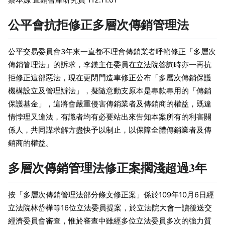
公平會抗拒修正多層次傳銷管理法
公平交易委員會3年來一直都不理會傳銷業者呼籲修正「多層次
傳銷管理法」的訴求，李鎂主任委員在立法院答詢時亦一再抗
拒修正這部惡法，現在更閉門造車修正公布「多層次傳銷保護
機構設立及管理辦法」，擬隨意動支原本是專款專用的「傳銷
保護基金」，這將會嚴重侵害傳銷業者及傳銷商的權益，既違
情悖理又違法，有識者均有必要站出來告知本案所有的利害關
係人，共同謀求解方盡快予以制止，以保障全體傳銷業者及傳
銷商的權益。
多層次傳銷管理法修正案擱淺超過3年
按「多層次傳銷管理法部分條文修正案」係於109年10月6日經
立法院林岱樺等16位立法委員提案，於立法院大會一讀後送交
經濟委員會審查，惟於審查中雖經多位立法委員多次的強力質