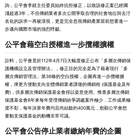
詢，公平會李鎂主任委員始終抗拒修正，以致該修正案已經擱
淺超過3年，不但傳銷業者多次公開爭取合理的社會地位與去汙
名化的訴求一再被漠視，更是完全忽視傳銷產業當前想要進一
步邁向國際市場的強烈呼籲。
公平會藉空白授權進一步攬權擴權
詎料，公平會竟於112年4月7日大幅度修正公布「多層次傳銷保
護機構設立及管理辦法」，修正目的完全是為了藉著現行「多
層次傳銷管理法」第38條的空白授權，企圖再進一步攬權擴
權，俾更方便動支向全體傳銷業者課徵的傳銷稅 (保護基金及年
費)，供多層次傳銷保護基金會得以姿意使用。惟查多層次傳銷
保護基金會8年來每年受理傳銷紛爭調處案件極少，工作成果極
度不彰，每年決算年費均且尚結餘約400萬元，愈顯公平會想
要動支保護基金的動機非常可議。
公平會公告停止業者繳納年費的企圖