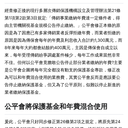
經查修正後的現行多層次傳銷保護機構設立及管理辦法第21條
第1項第2款第3目規定:「傳銷事業繳納年費達一定條件者，得
由主管機關視基金規模公告停止繳納。」公平會修正本條的原
因是為了因應已有多家傳銷業者反彈拒繳年費，而業者拒繳的
原因是因為傳保會每年的年費及利息收入合計約1,300萬元，而
8年來每年大約都會結餘約400萬元，主因是傳保會自成立以
來，每年受理傳銷紛爭調處案件極少，每年工作成果當然非常
不佳。但何以公平會竟膽敢公告停止部分業者繳納的年費?主要
是公平會企圖將每年完全都沒有動支的保護基金專款，修正改
為可以和年費混合使用的業務費，其實公平會反而是應該要公
告停止繳納保護基金，但又為了公平原則，似難以停止新進的
業者繳納保護基金。
公平會將保護基金和年費混合使用
爰此，公平會只好同步修正第26條第2項之規定，將原先第24