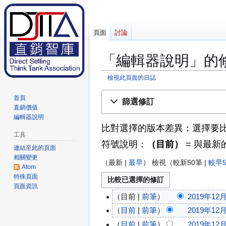
頁面
討論
「編輯器說明」的
檢視此頁面的日誌
跳
跳
首頁
篩選修訂
至
至
直銷價值
導
搜
編輯器說明
比對選擇的版本差異：選擇要
覽
尋
工具
符號說明：
（目前）
= 與最新
連結至此的頁面
相關變更
（
最新
|
最早
） 檢視（
較新50筆
|
較早5
Atom
特殊頁面
頁面資訊
目前
前筆
2019年12月
2
0
目前
前筆
2019年12月
1
目前
前筆
2019年12月