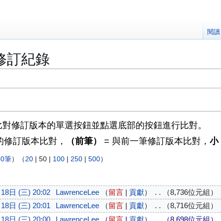
閱讀
修訂紀錄
比對修訂版本的單選按鈕並點選底部的按鈕進行比對。
的修訂版本比對，
（前筆）
= 與前一筆修訂版本比對，
小
0筆
）（
20
|
50
|
100
|
250
|
500
）
18日 (三) 20:02
LawrenceLee
留言
貢獻
8,736位元組
18日 (三) 20:01
LawrenceLee
留言
貢獻
8,716位元組
18日 (三) 20:00
LawrenceLee
留言
貢獻
8,698位元組