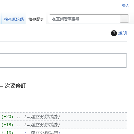
登入
搜
檢視原始碼
檢視歷史
尋
說明
= 次要修訂。
+20
→
建立分類功能
+18
→
建立分類功能
+16
→
建立分類功能