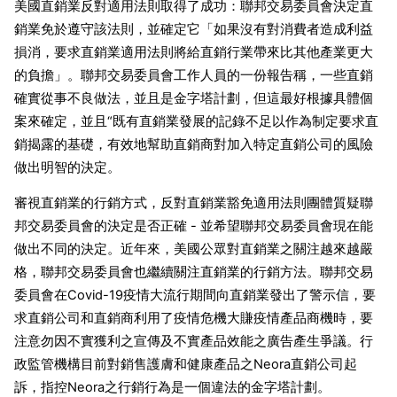
美國直銷業反對適用法則取得了成功：聯邦交易委員會決定直
銷業免於遵守該法則，並確定它「如果沒有對消費者造成利益
損消，要求直銷業適用法則將給直銷行業帶來比其他產業更大
的負擔」。聯邦交易委員會工作人員的一份報告稱，一些直銷
確實從事不良做法，並且是金字塔計劃，但這最好根據具體個
案來確定，並且“既有直銷業發展的記錄不足以作為制定要求直
銷揭露的基礎，有效地幫助直銷商對加入特定直銷公司的風險
做出明智的決定。
審視直銷業的行銷方式，反對直銷業豁免適用法則團體質疑聯
邦交易委員會的決定是否正確 - 並希望聯邦交易委員會現在能
做出不同的決定。近年來，美國公眾對直銷業之關注越來越嚴
格，聯邦交易委員會也繼續關注直銷業的行銷方法。聯邦交易
委員會在Covid-19疫情大流行期間向直銷業發出了警示信，要
求直銷公司和直銷商利用了疫情危機大賺疫情產品商機時，要
注意勿因不實獲利之宣傳及不實產品效能之廣告產生爭議。行
政監管機構目前對銷售護膚和健康產品之Neora直銷公司起
訴，指控Neora之行銷行為是一個違法的金字塔計劃。