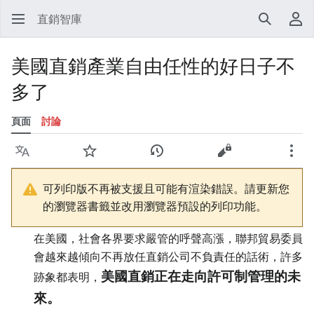
直銷智庫
搜尋
使
美國直銷產業自由任性的好日子不
多了
頁面
討論
語言
監視
檢視歷史
檢視原始碼
更多
可列印版不再被支援且可能有渲染錯誤。請更新您
的瀏覽器書籤並改用瀏覽器預設的列印功能。
在美國，社會各界要求嚴管的呼聲高漲，聯邦貿易委員
會越來越傾向不再放任直銷公司不負責任的話術，許多
美國直銷正在走向許可制管理的未
跡象都表明，
來。