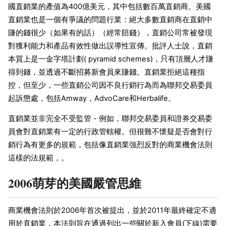
國直銷業的產值為400億美元，其中包括數百萬直銷商。美國
直銷業也是一個有爭議的問題行業：絕大多數直銷商在直銷中
賺的錢很少（如果有的話）（經常賠錢），直銷公司常被發現
對獲利能力和產品有效性做出誤導性宣傳。批評人士說，直銷
本質上是一金字塔計劃( pyramid schemes)，只有頂層人才賺
得到錢，並透過不斷招募新會員來賺錢。直銷業拒絕這種指
控，但至少，一些直銷公司因不良行銷行為而為聯邦交易委員
起訴懲處，包括Amway，AdvoCare和Herbalife。
直銷業並非完全不受監管 - 例如，聯邦交易委員和證券交易委
員會對直銷業有一定的行政管轄權。但很難不懷疑是否會對行
銷行為有更多的規範，包括像直銷業強烈反對的商業機會法則
這樣的法規範，。
2006萌芽的美國嚴管思維
商業機會法則於2006年首次被提出，並於2011年最終確定不適
用於直銷業，本法則旨在通過列出一些關於新入會員(下線)需要