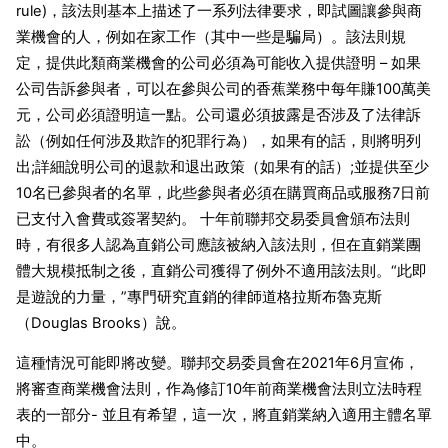
rule)，該法則基本上描述了一系列法律要求，即試圖讓參與商
業機會的人，例如在家工作（其中一些是騙局）。該法則規
定，提供此類商業機會的公司必須為可能收入提供證明 – 如果
公司告訴參與者，可以在參與公司的香蕉業務中每年賺100萬美
元，公司必須證明這一點。公司還必須披露是否涉及了法律訴
訟（例如任何涉及欺詐的犯罪行為），如果有的話，則將明列
出;詳細說明公司的退款和退出政策（如果有的話）;並提供至少
10名已參與者的名單，此些參與者必須在購買商品或服務7日前
已支付入會費或簽署契約。 十年前聯邦交易委員會頒布法則
時，有很多人認為直銷公司應該被納入該法則，但在直銷業團
體大規模抵制之後，直銷公司獲得了例外不適用該法則。“此即
是遊說的力量，”專門研究直銷的律師道格拉斯布魯克斯
（Douglas Brooks）說。
這種情況可能即將改變。聯邦交易委員會在2021年6月宣佈，
將審查商業機會法則，作為修訂10年前商業機會法則立法時程
表的一部分- 並且有希望，這一次，將直銷業納入適用主體名單
中。