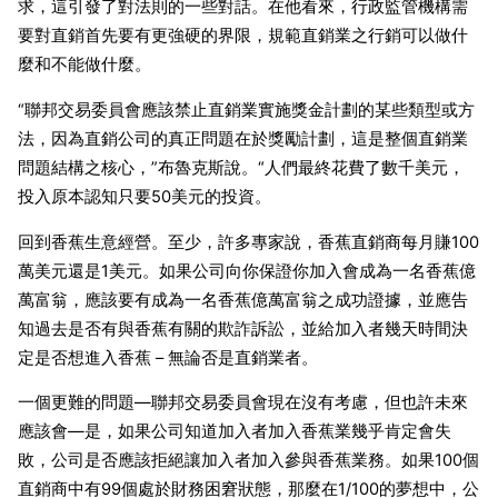
求，這引發了對法則的一些對話。在他看來，行政監管機構需
要對直銷首先要有更強硬的界限，規範直銷業之行銷可以做什
麼和不能做什麼。
“聯邦交易委員會應該禁止直銷業實施獎金計劃的某些類型或方
法，因為直銷公司的真正問題在於獎勵計劃，這是整個直銷業
問題結構之核心，”布魯克斯說。“人們最終花費了數千美元，
投入原本認知只要50美元的投資。
回到香蕉生意經營。至少，許多專家說，香蕉直銷商每月賺100
萬美元還是1美元。如果公司向你保證你加入會成為一名香蕉億
萬富翁，應該要有成為一名香蕉億萬富翁之成功證據，並應告
知過去是否有與香蕉有關的欺詐訴訟，並給加入者幾天時間決
定是否想進入香蕉 – 無論否是直銷業者。
一個更難的問題—聯邦交易委員會現在沒有考慮，但也許未來
應該會—是，如果公司知道加入者加入香蕉業幾乎肯定會失
敗，公司是否應該拒絕讓加入者加入參與香蕉業務。如果100個
直銷商中有99個處於財務困窘狀態，那麼在1/100的夢想中，公