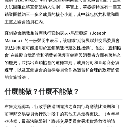
力試圖阻止將直銷業納入法則”。事實上，華盛頓特區有一個直
銷業團體約三十多名成員的核心小組，其中就包括共和黨和民
主黨之國會議員在內。
直銷協會總裁兼首席執行官約瑟夫•馬里亞諾（Joseph
Mariano）的一份聲明中表示，該組織“期待與聯邦交易委員會
就法則制定可能適用於直銷業進行建設性接觸”。他說，直銷協
會“在鼓勵自我監管和消費者保護直銷商與消費者方面有著悠久
的歷史，並指出直銷協會的道德準則，成員公司和直銷商必須
遵守，以及直銷協會的自律委員會作為適當和合理的政府監管
的實施辦法”。
什麼能做？什麼不能做？
布魯克斯認為，行政手段遏制違法之直銷行為應該比法則和目
前聯邦交易委員會行政手段中的其他工具走得更快。（今年早
些時候，最高法院限制了聯邦交易委員會尋求貨幣救濟的請