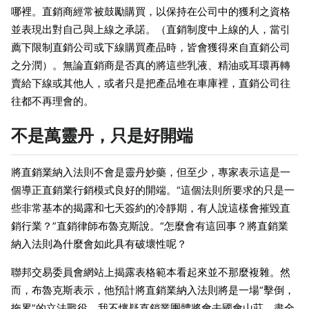
哪裡。直銷商經常被鼓勵購買，以保持在公司中的獲利之資格
並表現出對自己與上線之承諾。（直銷制度中上線的人，當引
薦下限制直銷公司或下線購買產品時，皆會獲得來自直銷公司
之分潤）。無論直銷商是否真的將這些乳液、精油或耳環再轉
賣給下線或其他人，或者只是把產品堆在車庫裡，直銷公司往
往都不再理會的。
不是萬靈丹，只是好開端
將直銷業納入法則不會是靈丹妙藥，但至少，專家表示這是一
個導正直銷業行銷模式良好的開端。“這個法則所要求的只是一
些非常基本的揭露和七天簽約的冷靜期，有人說這樣會摧毀直
銷行業？”直銷律師布魯克斯說。“怎麼會有這回事？將直銷業
納入法則為什麼會如此具有破壞性呢？
聯邦交易委員會網站上揭露表格範本看起來並不那麼複雜。然
而，布魯克斯表示，他預計將直銷業納入法則將是一場“擊倒，
拖累”的立法戰役。我不懷疑直銷業團體將會去國會山莊，盡全