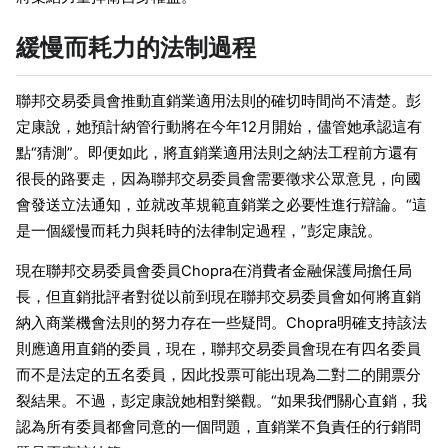
緩慢而耗力的法制過程
聯邦交易委員會推動直銷業適用法則的確切時間尚不清楚。彭
定康說，她預計納管行動將在今年12月開始，儘管她承認這有
點“猜測”。即便如此，將直銷業適用法則之納法工程前方還有
很長的路要走，因為聯邦交易委員會需要徵求公眾意見，向國
會發送立法通知，並就改革規範直銷業之必要性進行辯論。“這
是一個緩慢而耗力與耗時的法律制定過程，”彭定康說。
現在聯邦交易委員會委員Chopra在消費者金融保護局擔任局
長，但直銷批評者對從以前到現在聯邦交易委員會如何將直銷
納入商業機會法則的努力存在一些疑問。Chopra明確支持該法
則應適用直銷的委員，現在，聯邦交易委員會現在有四名委員
而不是法定的五名委員，因此投票可能出現為二對二的開票分
裂結果。不過，彭定康說她相對樂觀。“如果我們關心直銷，我
認為所有委員都會同意的一個問題，直銷業不負責任的行銷問