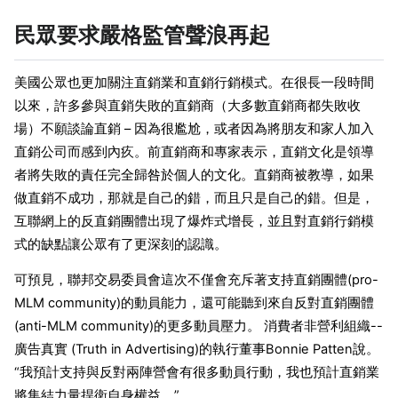
民眾要求嚴格監管聲浪再起
美國公眾也更加關注直銷業和直銷行銷模式。在很長一段時間
以來，許多參與直銷失敗的直銷商（大多數直銷商都失敗收
場）不願談論直銷 – 因為很尷尬，或者因為將朋友和家人加入
直銷公司而感到內疚。前直銷商和專家表示，直銷文化是領導
者將失敗的責任完全歸咎於個人的文化。直銷商被教導，如果
做直銷不成功，那就是自己的錯，而且只是自己的錯。但是，
互聯網上的反直銷團體出現了爆炸式增長，並且對直銷行銷模
式的缺點讓公眾有了更深刻的認識。
可預見，聯邦交易委員會這次不僅會充斥著支持直銷團體(pro-
MLM community)的動員能力，還可能聽到來自反對直銷團體
(anti-MLM community)的更多動員壓力。 消費者非營利組織--
廣告真實 (Truth in Advertising)的執行董事Bonnie Patten說。
“我預計支持與反對兩陣營會有很多動員行動，我也預計直銷業
將集結力量捍衛自身權益。”