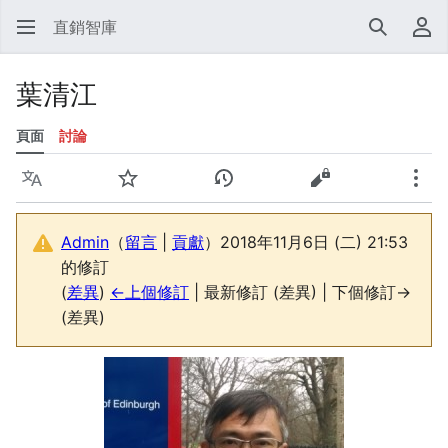
直銷智庫
搜尋
使
葉清江
頁面
討論
語言
監視
檢視歷史
檢視原始碼
更多
Admin
（
留言
|
貢獻
）
2018年11月6日 (二) 21:53
的修訂
(
差異
)
←上個修訂
| 最新修訂 (差異) | 下個修訂→
(差異)