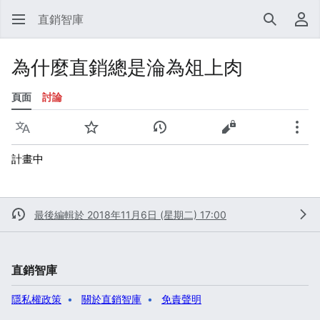
直銷智庫
搜尋
使
為什麼直銷總是淪為俎上肉
頁面
討論
語言
監視
檢視歷史
檢視原始碼
更多
計畫中
最後編輯於 2018年11月6日 (星期二) 17:00
直銷智庫
隱私權政策
關於直銷智庫
免責聲明